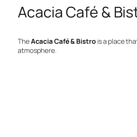
Acacia Café & Bis
The
Acacia Café & Bistro
is a place th
atmosphere.