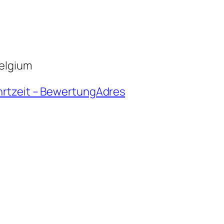
elgium
hrtzeit – BewertungAdres