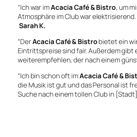
“Ich war im
Acacia Café & Bistro
, um m
Atmosphäre im Club war elektrisierend.
Sarah K.
“Der
Acacia Café & Bistro
bietet ein w
Eintrittspreise sind fair. Außerdem gib
weiterempfehlen, der nach einem günst
“Ich bin schon oft im
Acacia Café & Bis
die Musik ist gut und das Personal ist f
Suche nach einem tollen Club in [Stadt] 