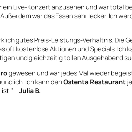
ir ein Live-Konzert anzusehen und war total be
 Außerdem war das Essen sehr lecker. Ich wer
irklich gutes Preis-Leistungs-Verhältnis. Die 
t es oft kostenlose Aktionen und Specials. Ich
igen und gleichzeitig tollen Ausgehabend su
tro
gewesen und war jedes Mal wieder begeist
reundlich. Ich kann den
Ostenta Restaurant
je
ist!” –
Julia B.