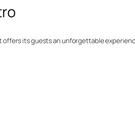
tro
at offers its guests an unforgettable experienc