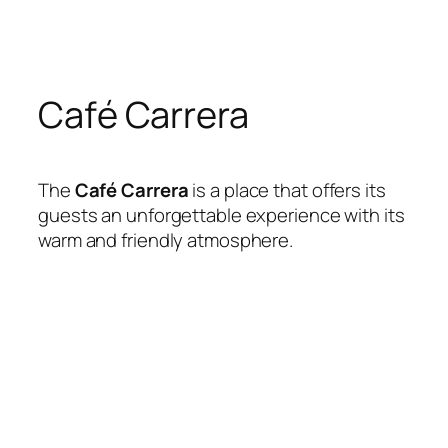
Skip
to
content
Café Carrera
The
Café Carrera
is a place that offers its
guests an unforgettable experience with its
warm and friendly atmosphere.