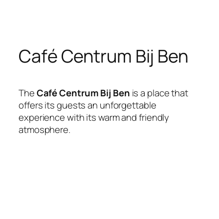
Skip
to
content
Café Centrum Bij Ben
The
Café Centrum Bij Ben
is a place that
offers its guests an unforgettable
experience with its warm and friendly
atmosphere.