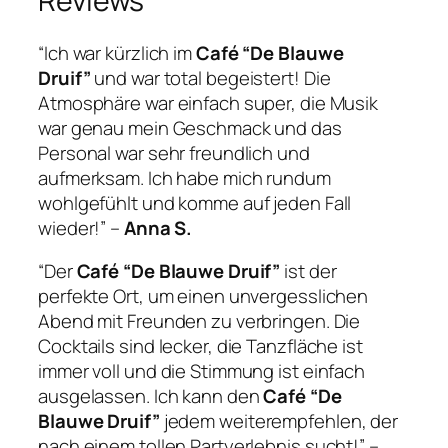
Reviews
“Ich war kürzlich im
Café “De Blauwe
Druif”
und war total begeistert! Die
Atmosphäre war einfach super, die Musik
war genau mein Geschmack und das
Personal war sehr freundlich und
aufmerksam. Ich habe mich rundum
wohlgefühlt und komme auf jeden Fall
wieder!” –
Anna S.
“Der
Café “De Blauwe Druif”
ist der
perfekte Ort, um einen unvergesslichen
Abend mit Freunden zu verbringen. Die
Cocktails sind lecker, die Tanzfläche ist
immer voll und die Stimmung ist einfach
ausgelassen. Ich kann den
Café “De
Blauwe Druif”
jedem weiterempfehlen, der
nach einem tollen Partyerlebnis sucht!” –