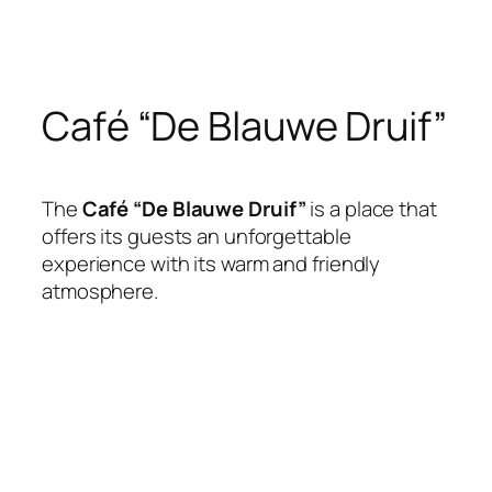
Skip
to
content
Café “De Blauwe Druif”
The
Café “De Blauwe Druif”
is a place that
offers its guests an unforgettable
experience with its warm and friendly
atmosphere.