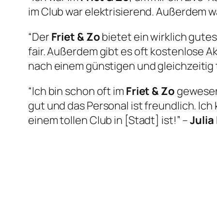
im Club war elektrisierend. Außerdem w
“Der
Friet & Zo
bietet ein wirklich gute
fair. Außerdem gibt es oft kostenlose A
nach einem günstigen und gleichzeitig
“Ich bin schon oft im
Friet & Zo
gewesen 
gut und das Personal ist freundlich. Ic
einem tollen Club in [Stadt] ist!” –
Julia 