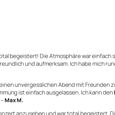
otal begeistert! Die Atmosphäre war einfach 
freundlich und aufmerksam. Ich habe mich ru
m einen unvergesslichen Abend mit Freunden zu 
timmung ist einfach ausgelassen. Ich kann den
 –
Max M.
-Konzert anzusehen und war total begeistert. 