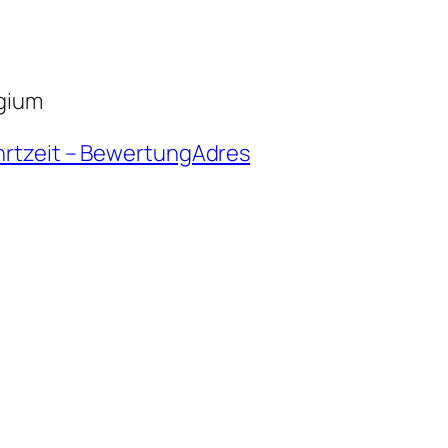
lgium
hrtzeit – BewertungAdres