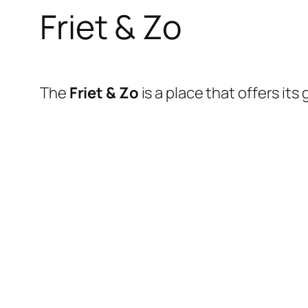
Friet & Zo
The
Friet & Zo
is a place that offers it