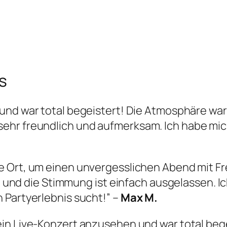
s
und war total begeistert! Die Atmosphäre war
sehr freundlich und aufmerksam. Ich habe m
te Ort, um einen unvergesslichen Abend mit F
oll und die Stimmung ist einfach ausgelassen. 
 Partyerlebnis sucht!” –
Max M.
 ein Live-Konzert anzusehen und war total beg