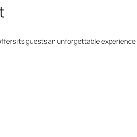
t
 offers its guests an unforgettable experience