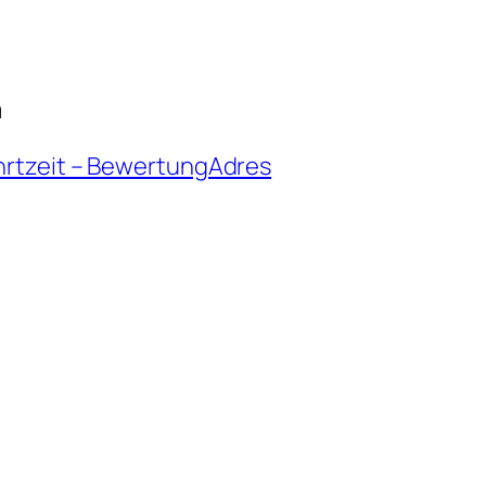
m
hrtzeit – BewertungAdres