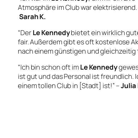
Atmosphäre im Club war elektrisierend.
Sarah K.
“Der
Le Kennedy
bietet ein wirklich gu
fair. Außerdem gibt es oft kostenlose A
nach einem günstigen und gleichzeitig
“Ich bin schon oft im
Le Kennedy
gewese
ist gut und das Personal ist freundlich.
einem tollen Club in [Stadt] ist!” –
Julia 