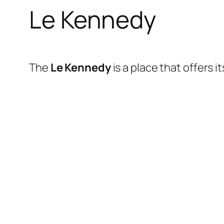
Le Kennedy
The
Le Kennedy
is a place that offers 