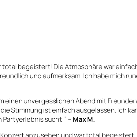
 total begeistert! Die Atmosphäre war einfac
freundlich und aufmerksam. Ich habe mich ru
 um einen unvergesslichen Abend mit Freunden 
nd die Stimmung ist einfach ausgelassen. Ich k
 Partyerlebnis sucht!” –
Max M.
e-Konzert anzusehen und war total begeistert.